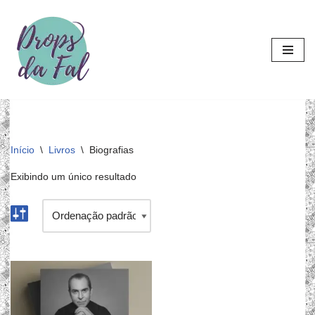
Pular
para
o
conteúdo
Início
\
Livros
\
Biografias
Exibindo um único resultado