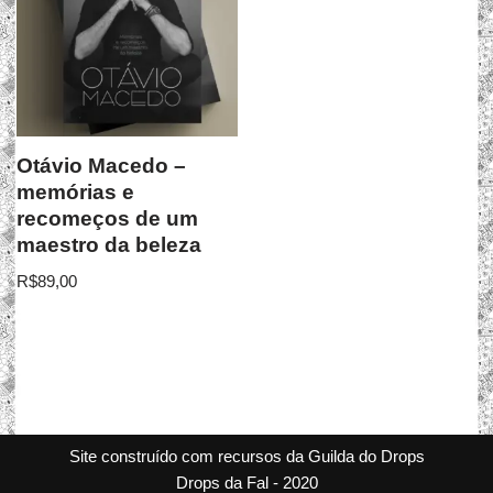
Otávio Macedo –
memórias e
recomeços de um
maestro da beleza
R$
89,00
Site construído com recursos da Guilda do Drops
Drops da Fal - 2020