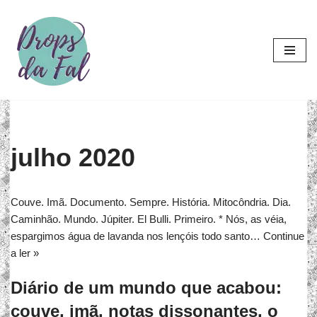
Pular
para
o
conteúdo
julho 2020
Couve. Imã. Documento. Sempre. História. Mitocôndria. Dia.
Caminhão. Mundo. Júpiter. El Bulli. Primeiro. * Nós, as véia,
espargimos água de lavanda nos lençóis todo santo…
Continue
a ler »
Diário de um mundo que acabou:
couve, imã, notas dissonantes, o