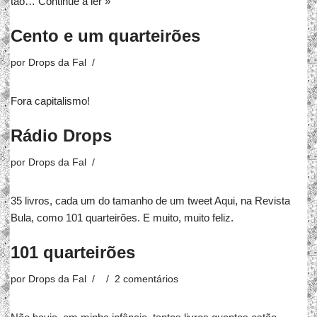
tão…
Continue a ler »
Cento e um quarteirões
por
Drops da Fal
Fora capitalismo!
Rádio Drops
por
Drops da Fal
35 livros, cada um do tamanho de um tweet Aqui, na Revista
Bula, como 101 quarteirões. E muito, muito feliz.
101 quarteirões
por
Drops da Fal
2 comentários