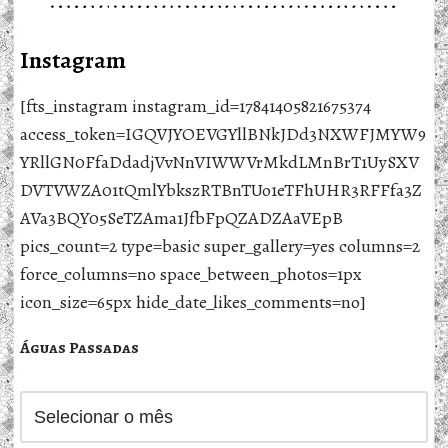
Instagram
[fts_instagram instagram_id=17841405821675374
access_token=IGQVJYOEVGYllBNkJDd3NXWFJMYW9
YRllGN0FfaDdadjVvNnVIWWVrMkdLMnBrT1UySXV
DVTVWZA01tQmlYbkszRTBnTUo1eTFhUHR3RFFfa3Z
AVa3BQY05SeTZAma1JfbFpQZADZAaVEpB
pics_count=2 type=basic super_gallery=yes columns=2
force_columns=no space_between_photos=1px
icon_size=65px hide_date_likes_comments=no]
Águas Passadas