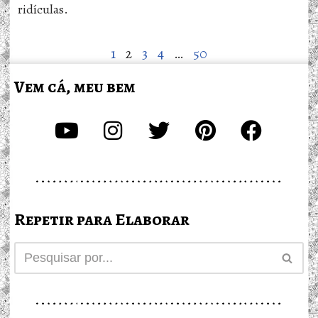
ridículas.
1
2
3
4
…
50
Vem cá, meu bem
Repetir para Elaborar