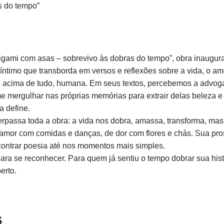
s do tempo”
gami com asas – sobrevivo às dobras do tempo”, obra inaugural
íntimo que transborda em versos e reflexões sobre a vida, o amo
, acima de tudo, humana. Em seus textos, percebemos a advoga
mergulhar nas próprias memórias para extrair delas beleza e s
 define.
rpassa toda a obra: a vida nos dobra, amassa, transforma, mas 
 amor com comidas e danças, de dor com flores e chás. Sua pr
ontrar poesia até nos momentos mais simples.
 para se reconhecer. Para quem já sentiu o tempo dobrar sua his
erto.
s