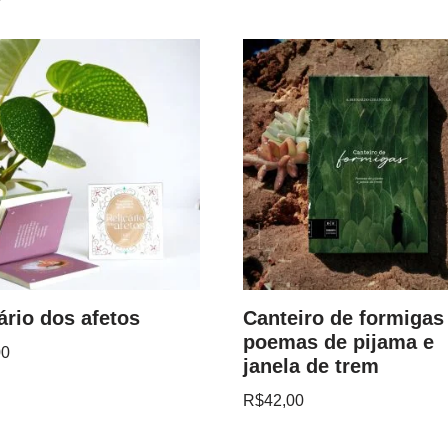
ário dos afetos
Canteiro de formigas
poemas de pijama e
00
janela de trem
R$
42,00