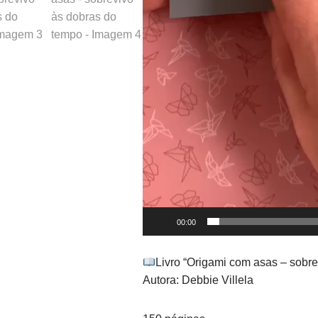
00:00
Livro “Origami com asas – sobr
Autora: Debbie Villela