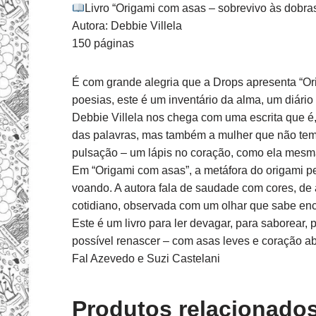
Livro “Origami com asas – sobrevivo às dobra
Autora: Debbie Villela
150 páginas
É com grande alegria que a Drops apresenta “Ori
poesias, este é um inventário da alma, um diário 
Debbie Villela nos chega com uma escrita que é
das palavras, mas também a mulher que não teme 
pulsação – um lápis no coração, como ela mesma
Em “Origami com asas”, a metáfora do origami pe
voando. A autora fala de saudade com cores, de
cotidiano, observada com um olhar que sabe enc
Este é um livro para ler devagar, para saborear,
possível renascer – com asas leves e coração ab
Fal Azevedo e Suzi Castelani
Produtos relacionado