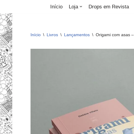
Início
Loja
Drops em Revista
Pular
para
o
Início
\
Livros
\
Lançamentos
\
Origami com asas –
conteúdo