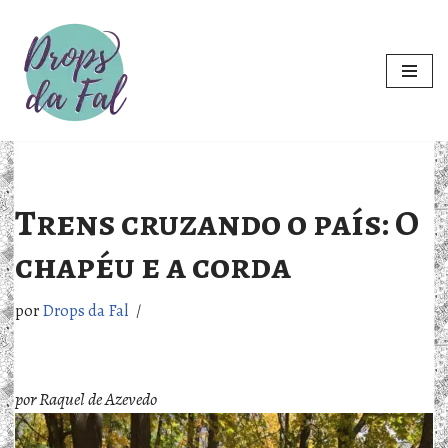
Pular
para
o
conteúdo
Trens cruzando o país: O
chapéu e a corda
por
Drops da Fal
por Raquel de Azevedo