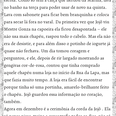
escola. Como só tem a calça que herdou da Marina, lava
no banho na terça para poder usar de novo na quinta.
Lava com sabonete para ficar bem branquinha e coloca
para secar lá fora no varal. Da primeira vez que Jojô viu
Mestre Gonza na capoeira ela ficou desapontada – ele
não usa mais chapéu, raspou todo o cabelo. Mas ela não
era de desistir, e para além disso o potinho de iogurte já
quase não fechava. Um dia tomou coragem e
perguntou, e ele, depois de rir largado mostrando as
gengivas cor-de-rosa, contou que tinha comprado
aquele chapéu numa loja no início da Rua da Lapa, mas
que fazia muito tempo. A loja era fácil de encontrar
porque tinha só uma portinha, amarelo-brilhante feito
o chapéu. Jojô guardou essa informação no coração,
também.
Agora em dezembro é a cerimônia da corda da Jojô . Ela