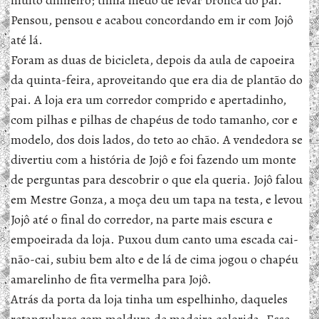
muito dinheiro; tinha medo de levar bronca do pai.
Pensou, pensou e acabou concordando em ir com Jojô
até lá.
Foram as duas de bicicleta, depois da aula de capoeira
da quinta-feira, aproveitando que era dia de plantão do
pai. A loja era um corredor comprido e apertadinho,
com pilhas e pilhas de chapéus de todo tamanho, cor e
modelo, dos dois lados, do teto ao chão. A vendedora se
divertiu com a história de Jojô e foi fazendo um monte
de perguntas para descobrir o que ela queria. Jojô falou
em Mestre Gonza, a moça deu um tapa na testa, e levou
Jojô até o final do corredor, na parte mais escura e
empoeirada da loja. Puxou dum canto uma escada cai-
não-cai, subiu bem alto e de lá de cima jogou o chapéu
amarelinho de fita vermelha para Jojô.
Atrás da porta da loja tinha um espelhinho, daqueles