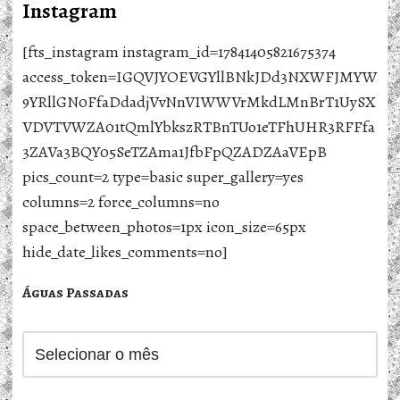
Instagram
[fts_instagram instagram_id=17841405821675374
access_token=IGQVJYOEVGYllBNkJDd3NXWFJMYW
9YRllGN0FfaDdadjVvNnVIWWVrMkdLMnBrT1UySX
VDVTVWZA01tQmlYbkszRTBnTUo1eTFhUHR3RFFfa
3ZAVa3BQY05SeTZAma1JfbFpQZADZAaVEpB
pics_count=2 type=basic super_gallery=yes
columns=2 force_columns=no
space_between_photos=1px icon_size=65px
hide_date_likes_comments=no]
Águas Passadas