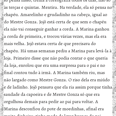
só pensa nisso, treina a coreografia todos os dias, não só
às terças e quintas. Mentira. Na verdade, ela só pensa no
chapéu. Amarelinho e grudadinho na cabeça, igual ao
do Mestre Gonza. Jojô está certa de que sem o chapéu
ela não vai conseguir ganhar a corda. A Marina ganhou
a corda de primeira, e trocou várias vezes, mas ela era
mais velha. Jojô estava certa de que precisava do
chapéu. Há umas semanas pediu a Marina para levá-la à
loja. Primeiro disse que não podia contar o que queria
da loja, enrolou que era uma surpresa para o pai e no
final contou tudo à irmã. A Marina também riu, mas
não largado como Mestre Gonza. O riso dela era miúdo
e de ladinho. Jojô pensava que ela ria assim porque tinha
saudade da capoeira e de Mestre Gonza só que era
orgulhosa demais para pedir ao pai para voltar. A
Marina desconfiou do pote de moedinhas, afinal era