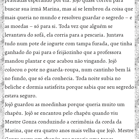
prateadas esperando por ela. Jojô quase correu para
buscar sua irmã Marina, mas aí se lembrou da coisa que
mais queria no mundo e resolveu guardar o segredo – e
as moedas – só para si. Toda vez que alguém se
levantava do sofá, ela corria para a pescaria. Juntava
tudo num pote de iogurte com tampa furada, que tinha
ganhado do pai para o feijãozinho que a professora
mandou plantar e que acabou não vingando. Jojô
colocou o pote no guarda-roupa, num cantinho bem lá
no fundo, que só ela conhecia. Toda noite subia no
beliche e dormia satisfeita porque sabia que seu segredo
estava seguro.
Jojô guardou as moedinhas porque queria muito um
chapéu. Jojô se encantou pelo chapéu quando viu
Mestre Gonza conduzindo a cerimônia da corda da
Marina, que era quatro anos mais velha que Jojô. Mestre