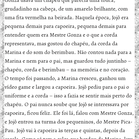
Gonza usava um chapéu que parecia uma touca,
grudadinho na cabeça, de um amarelo brilhante, com
uma fita vermelha na beirada. Naquela época, Jojô era
pequena demais para capoeira, pequena demais para
entender quem era Mestre Gonza e o que a corda
representava, mas gostou do chapéu, da corda da
Marina e do som do berimbau. Não contou nada para a
Marina e nem para o pai, mas guardou tudo juntinho –
chapéu, corda e berimbau – na memória e no coração.
O tempo foi passando, a Marina cresceu, ganhou um
vídeo game e largou a capoeira. Jojô pediu para o pai o
uniforme e a corda – isso a fazia se sentir mais perto do
chapéu. O pai nunca soube que Jojô se interessava por
capoeira, ficou feliz. Ele foi lá, falou com Mestre Gonza,
e Jojô entrou na turma dos pequeninos, do Mestre Pica-
Pau. Jojô vai à capoeira às terças e quintas, depois da