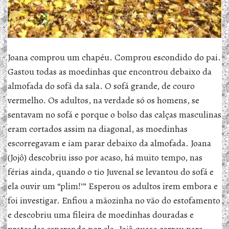
Joana comprou um chapéu. Comprou escondido do pai.
Gastou todas as moedinhas que encontrou debaixo da
almofada do sofá da sala. O sofá grande, de couro
vermelho. Os adultos, na verdade só os homens, se
sentavam no sofá e porque o bolso das calças masculinas
eram cortados assim na diagonal, as moedinhas
escorregavam e iam parar debaixo da almofada. Joana
(Jojô) descobriu isso por acaso, há muito tempo, nas
férias ainda, quando o tio Juvenal se levantou do sofá e
ela ouvir um “plim!’” Esperou os adultos irem embora e
foi investigar. Enfiou a mãozinha no vão do estofamento
e descobriu uma fileira de moedinhas douradas e