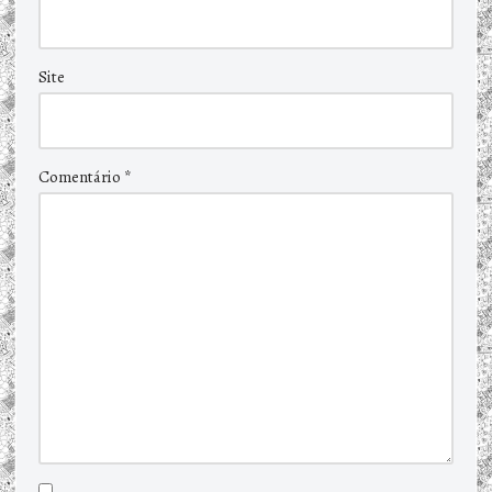
Site
Comentário
*