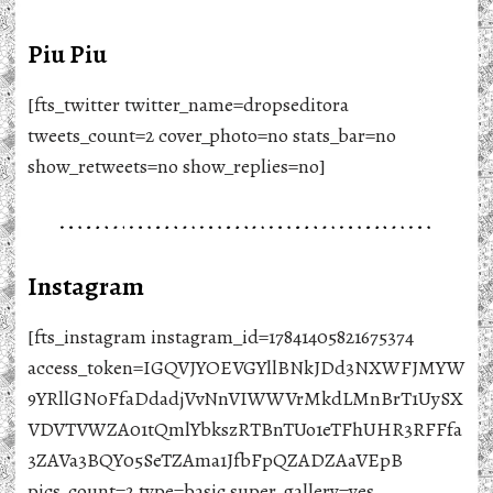
Piu Piu
[fts_twitter twitter_name=dropseditora
tweets_count=2 cover_photo=no stats_bar=no
show_retweets=no show_replies=no]
Instagram
[fts_instagram instagram_id=17841405821675374
access_token=IGQVJYOEVGYllBNkJDd3NXWFJMYW
9YRllGN0FfaDdadjVvNnVIWWVrMkdLMnBrT1UySX
VDVTVWZA01tQmlYbkszRTBnTUo1eTFhUHR3RFFfa
3ZAVa3BQY05SeTZAma1JfbFpQZADZAaVEpB
pics_count=2 type=basic super_gallery=yes