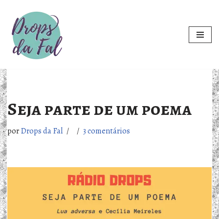
Pular
para
o
conteúdo
Seja parte de um poema
por
Drops da Fal
3 comentários