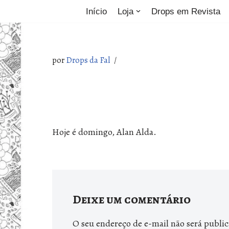
Início
Loja
Drops em Revista
Pular
para
o
por
Drops da Fal
conteúdo
Hoje é domingo, Alan Alda.
Deixe um comentário
O seu endereço de e-mail não será publi