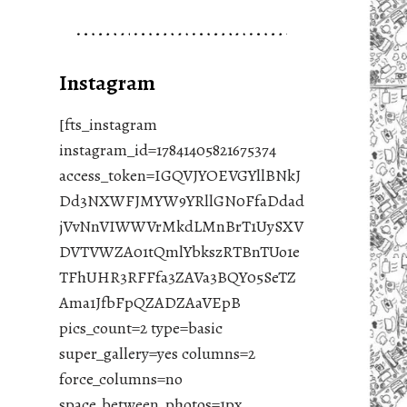
Instagram
[fts_instagram
instagram_id=17841405821675374
access_token=IGQVJYOEVGYllBNkJ
Dd3NXWFJMYW9YRllGN0FfaDdad
jVvNnVIWWVrMkdLMnBrT1UySXV
DVTVWZA01tQmlYbkszRTBnTUo1e
TFhUHR3RFFfa3ZAVa3BQY05SeTZ
Ama1JfbFpQZADZAaVEpB
pics_count=2 type=basic
super_gallery=yes columns=2
force_columns=no
space_between_photos=1px