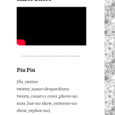
Piu Piu
[fts_twitter
twitter_name=dropseditora
tweets_count=2 cover_photo=no
stats_bar=no show_retweets=no
show_replies=no]