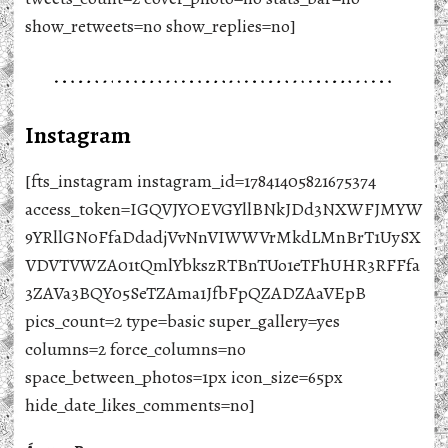
show_retweets=no show_replies=no]
Instagram
[fts_instagram instagram_id=17841405821675374
access_token=IGQVJYOEVGYllBNkJDd3NXWFJMYW
9YRllGN0FfaDdadjVvNnVIWWVrMkdLMnBrT1UySX
VDVTVWZA01tQmlYbkszRTBnTUo1eTFhUHR3RFFfa
3ZAVa3BQY05SeTZAma1JfbFpQZADZAaVEpB
pics_count=2 type=basic super_gallery=yes
columns=2 force_columns=no
space_between_photos=1px icon_size=65px
hide_date_likes_comments=no]