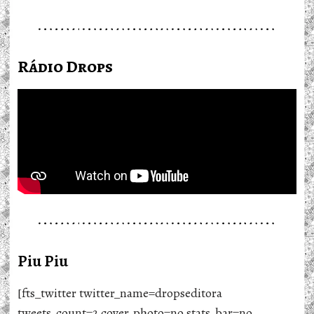
Rádio Drops
Piu Piu
[fts_twitter twitter_name=dropseditora
tweets_count=2 cover_photo=no stats_bar=no