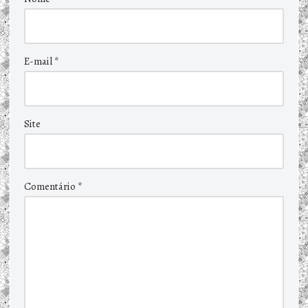
E-mail
*
Site
Comentário
*