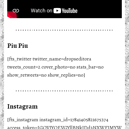
Piu Piu
[fts_twitter twitter_name=dropseditora
tweets_count=2 cover_photo=no stats_bar=no
show_retweets=no show_replies=no]
Instagram
[fts_instagram instagram_id=17841405821675374
access_token=IGQVJYOEVGYllBNkJDd3NXWFJMYW