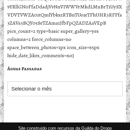
9YRllGN0FfaDdadjVvNnVIWWVrMkdLMnBrT1UySX
VDVTVWZA01tQmlYbkszRTBnTUo1eTFhUHR3RFFfa
3ZAVa3BQY05SeTZAma1JfbFpQZADZAaVEpB
pics_count=2 type=basic super_gallery=yes
columns=2 force_columns=no
space_between_photos=1px icon_size=65px
hide_date_likes_comments=no]
Águas Passadas
Site construído com recursos da Guilda do Drops