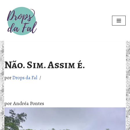
Pular
para
o
conteúdo
Não. Sim. Assim é.
por
Drops da Fal
por Andréa Pontes