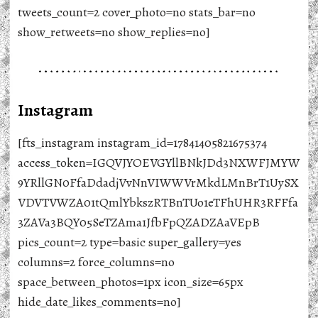
tweets_count=2 cover_photo=no stats_bar=no
show_retweets=no show_replies=no]
Instagram
[fts_instagram instagram_id=17841405821675374
access_token=IGQVJYOEVGYllBNkJDd3NXWFJMYW
9YRllGN0FfaDdadjVvNnVIWWVrMkdLMnBrT1UySX
VDVTVWZA01tQmlYbkszRTBnTUo1eTFhUHR3RFFfa
3ZAVa3BQY05SeTZAma1JfbFpQZADZAaVEpB
pics_count=2 type=basic super_gallery=yes
columns=2 force_columns=no
space_between_photos=1px icon_size=65px
hide_date_likes_comments=no]