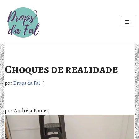
Pular
para
o
conteúdo
Choques de realidade
por
Drops da Fal
por Andréia Pontes