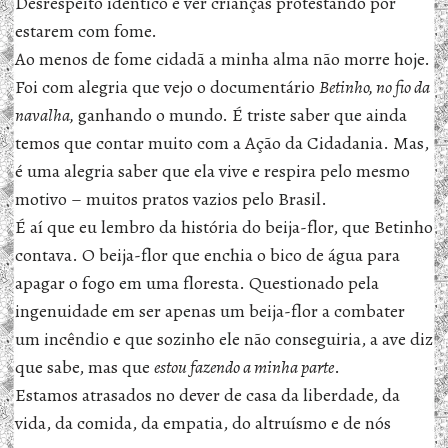
Desrespeito idêntico é ver crianças protestando por
estarem com fome.
Ao menos de fome cidadã a minha alma não morre hoje.
Foi com alegria que vejo o documentário
Betinho, no fio da
navalha,
ganhando o mundo. É triste saber que ainda
temos que contar muito com a Ação da Cidadania. Mas,
é uma alegria saber que ela vive e respira pelo mesmo
motivo – muitos pratos vazios pelo Brasil.
É aí que eu lembro da história do beija-flor, que Betinho
contava. O beija-flor que enchia o bico de água para
apagar o fogo em uma floresta. Questionado pela
ingenuidade em ser apenas um beija-flor a combater
um incêndio e que sozinho ele não conseguiria, a ave diz
que sabe, mas que
estou fazendo a minha parte
.
Estamos atrasados no dever de casa da liberdade, da
vida, da comida, da empatia, do altruísmo e de nós