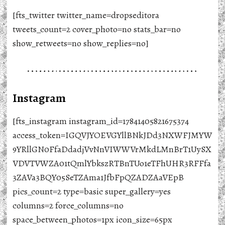
[fts_twitter twitter_name=dropseditora
tweets_count=2 cover_photo=no stats_bar=no
show_retweets=no show_replies=no]
Instagram
[fts_instagram instagram_id=17841405821675374
access_token=IGQVJYOEVGYllBNkJDd3NXWFJMYW
9YRllGN0FfaDdadjVvNnVIWWVrMkdLMnBrT1UySX
VDVTVWZA01tQmlYbkszRTBnTUo1eTFhUHR3RFFfa
3ZAVa3BQY05SeTZAma1JfbFpQZADZAaVEpB
pics_count=2 type=basic super_gallery=yes
columns=2 force_columns=no
space_between_photos=1px icon_size=65px