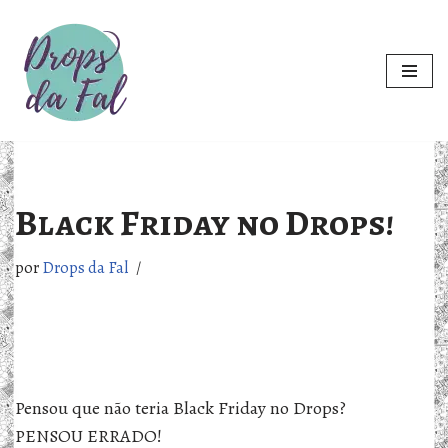
Pular
para
o
conteúdo
Black Friday no Drops!
por
Drops da Fal
Pensou que não teria Black Friday no Drops?
PENSOU ERRADO!