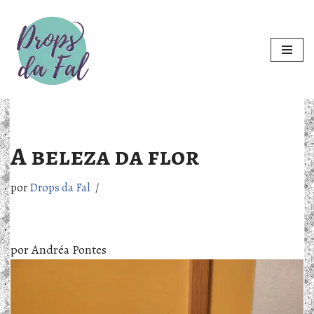
Pular
para
o
conteúdo
A beleza da flor
por
Drops da Fal
por Andréa Pontes