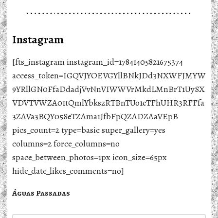
Instagram
[fts_instagram instagram_id=17841405821675374
access_token=IGQVJYOEVGYllBNkJDd3NXWFJMYW
9YRllGN0FfaDdadjVvNnVIWWVrMkdLMnBrT1UySX
VDVTVWZA01tQmlYbkszRTBnTUo1eTFhUHR3RFFfa
3ZAVa3BQY05SeTZAma1JfbFpQZADZAaVEpB
pics_count=2 type=basic super_gallery=yes
columns=2 force_columns=no
space_between_photos=1px icon_size=65px
hide_date_likes_comments=no]
Águas Passadas