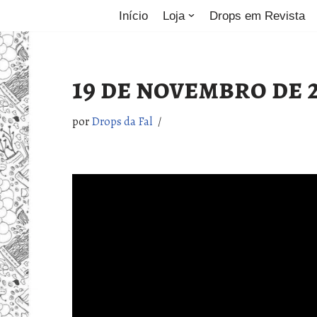
Início
Loja
Drops em Revista
Pular
para
19 de novembro de 
o
conteúdo
por
Drops da Fal