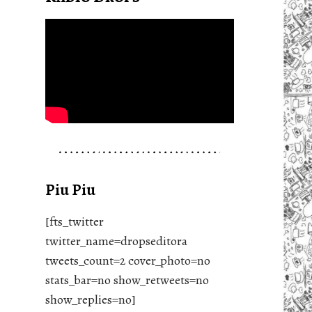
Piu Piu
[fts_twitter
twitter_name=dropseditora
tweets_count=2 cover_photo=no
stats_bar=no show_retweets=no
show_replies=no]