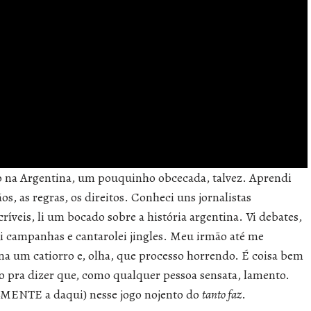
ão na Argentina, um pouquinho obcecada, talvez. Aprendi
os, as regras, os direitos. Conheci uns jornalistas
críveis, li um bocado sobre a história argentina. Vi debates,
ui campanhas e cantarolei jingles. Meu irmão até me
na um catiorro e, olha, que processo horrendo. É coisa bem
o pra dizer que, como qualquer pessoa sensata, lamento.
LMENTE a daqui) nesse jogo nojento do
tanto faz
.