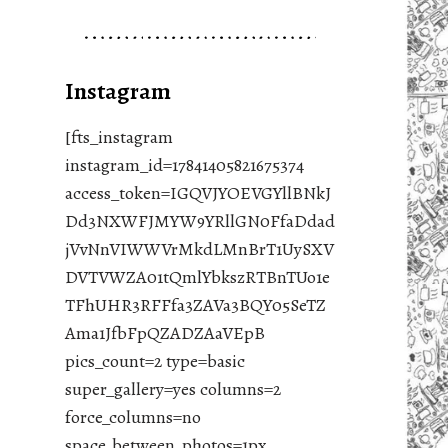
Instagram
[fts_instagram
instagram_id=17841405821675374
access_token=IGQVJYOEVGYllBNkJ
Dd3NXWFJMYW9YRllGN0FfaDdad
jVvNnVIWWVrMkdLMnBrT1UySXV
DVTVWZA01tQmlYbkszRTBnTUo1e
TFhUHR3RFFfa3ZAVa3BQY05SeTZ
Ama1JfbFpQZADZAaVEpB
pics_count=2 type=basic
super_gallery=yes columns=2
force_columns=no
space_between_photos=1px