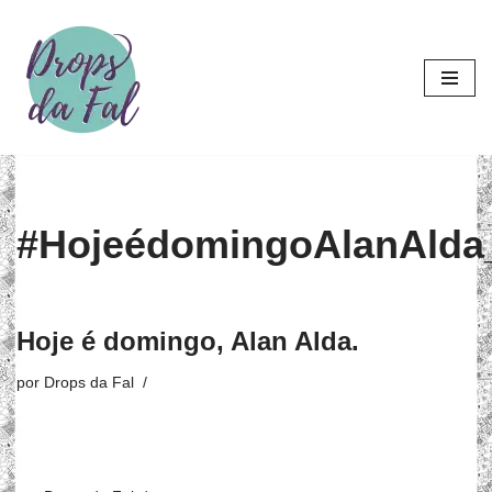
Pular
para
o
conteúdo
#HojeédomingoAlanAlda
Hoje é domingo, Alan Alda.
por
Drops da Fal