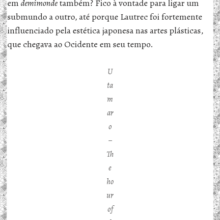
em
demimonde
também? Fico à vontade para ligar um
submundo a outro, até porque Lautrec foi fortemente
influenciado pela estética japonesa nas artes plásticas,
que chegava ao Ocidente em seu tempo.
U
ta
m
ar
o
–
Th
e
ho
ur
of