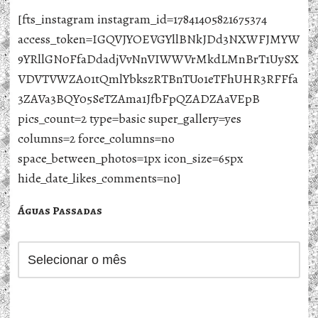
[fts_instagram instagram_id=17841405821675374
access_token=IGQVJYOEVGYllBNkJDd3NXWFJMYW
9YRllGN0FfaDdadjVvNnVIWWVrMkdLMnBrT1UySX
VDVTVWZA01tQmlYbkszRTBnTUo1eTFhUHR3RFFfa
3ZAVa3BQY05SeTZAma1JfbFpQZADZAaVEpB
pics_count=2 type=basic super_gallery=yes
columns=2 force_columns=no
space_between_photos=1px icon_size=65px
hide_date_likes_comments=no]
Águas Passadas