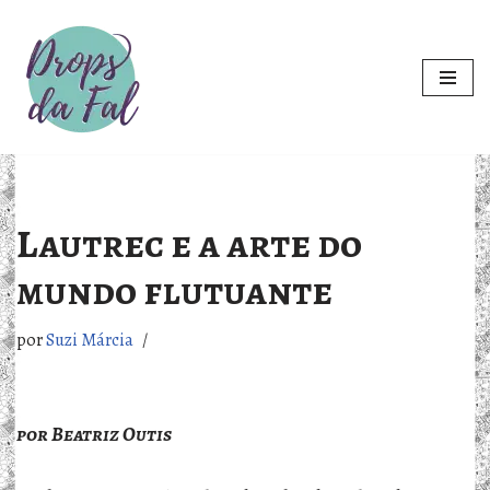
Pular
para
o
conteúdo
Lautrec e a arte do
mundo flutuante
por
Suzi Márcia
por Beatriz Outis