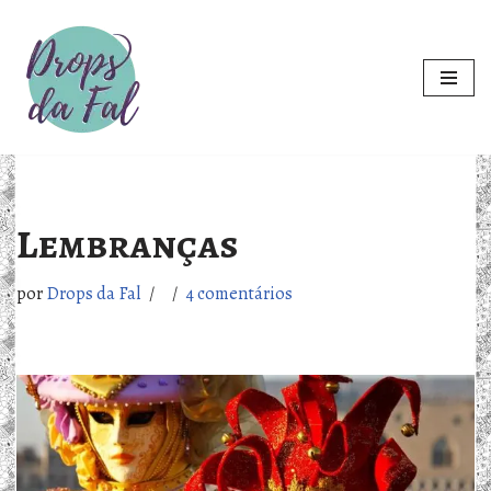
Pular
para
o
conteúdo
Lembranças
por
Drops da Fal
4 comentários