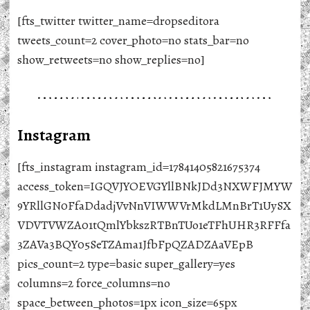
[fts_twitter twitter_name=dropseditora
tweets_count=2 cover_photo=no stats_bar=no
show_retweets=no show_replies=no]
Instagram
[fts_instagram instagram_id=17841405821675374
access_token=IGQVJYOEVGYllBNkJDd3NXWFJMYW
9YRllGN0FfaDdadjVvNnVIWWVrMkdLMnBrT1UySX
VDVTVWZA01tQmlYbkszRTBnTUo1eTFhUHR3RFFfa
3ZAVa3BQY05SeTZAma1JfbFpQZADZAaVEpB
pics_count=2 type=basic super_gallery=yes
columns=2 force_columns=no
space_between_photos=1px icon_size=65px