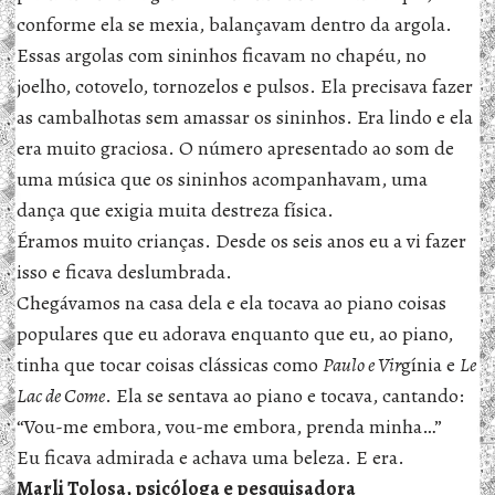
conforme ela se mexia, balançavam dentro da argola.
Essas argolas com sininhos ficavam no chapéu, no
joelho, cotovelo, tornozelos e pulsos. Ela precisava fazer
as cambalhotas sem amassar os sininhos. Era lindo e ela
era muito graciosa. O número apresentado ao som de
uma música que os sininhos acompanhavam, uma
dança que exigia muita destreza física.
Éramos muito crianças. Desde os seis anos eu a vi fazer
isso e ficava deslumbrada.
Chegávamos na casa dela e ela tocava ao piano coisas
populares que eu adorava enquanto que eu, ao piano,
tinha que tocar coisas clássicas como
Paulo e Vir
gínia e
Le
Lac de Come
. Ela se sentava ao piano e tocava, cantando:
“Vou-me embora, vou-me embora, prenda minha…”
Eu ficava admirada e achava uma beleza. E era.
Marli Tolosa, psicóloga e pesquisadora